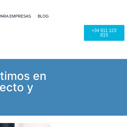
PARA EMPRESAS
BLOG
+34 911 123
815
ítimos en
ecto y